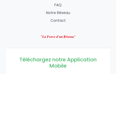
FAQ
Notre Réseau
Contact
"La Force d'un Réseau"
Téléchargez notre Application
Mobile
Gérez vos comptes FUCEC-Togo où que vous
soyez avec notre application mobile sécurisée
App Store
Google Play